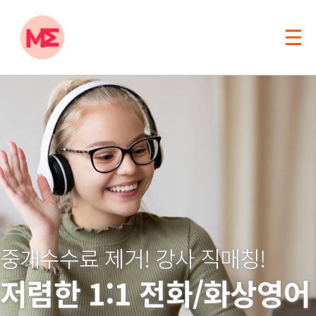
중개수수료 제거! 강사 직매칭!
저렴한 1:1 전화/화상영어