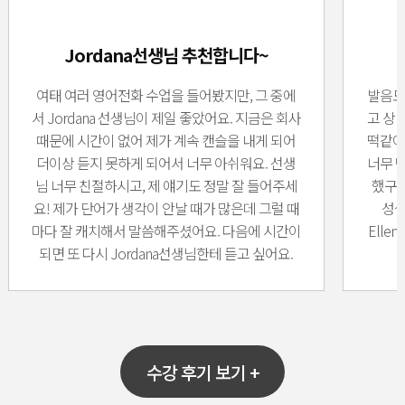
Jordana선생님 추천합니다~
여태 여러 영어전화 수업을 들어봤지만, 그 중에
발음도
서 Jordana 선생님이 제일 좋았어요. 지금은 회사
고 상
때문에 시간이 없어 제가 계속 캔슬을 내게 되어
떡같이
더이상 듣지 못하게 되어서 너무 아쉬워요. 선생
너무 
님 너무 친절하시고, 제 얘기도 정말 잘 들어주세
했구요
요! 제가 단어가 생각이 안날 때가 많은데 그럴 때
성실
마다 잘 캐치해서 말씀해주셨어요. 다음에 시간이
Ell
되면 또 다시 Jordana선생님한테 듣고 싶어요.
수강 후기 보기 +